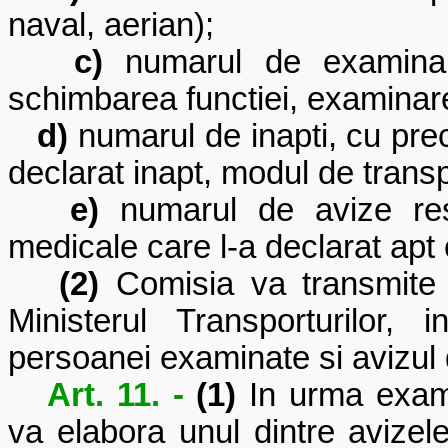
naval, aerian);
c)
numarul de examinari 
schimbarea functiei, examinare
d)
numarul de inapti, cu prec
declarat inapt, modul de transp
e)
numarul de avize restr
medicale care l-a declarat apt c
(2)
Comisia va transmite on
Ministerul Transporturilor
persoanei examinate si avizul d
Art. 11. -
(1)
In urma exami
va elabora unul dintre avizele