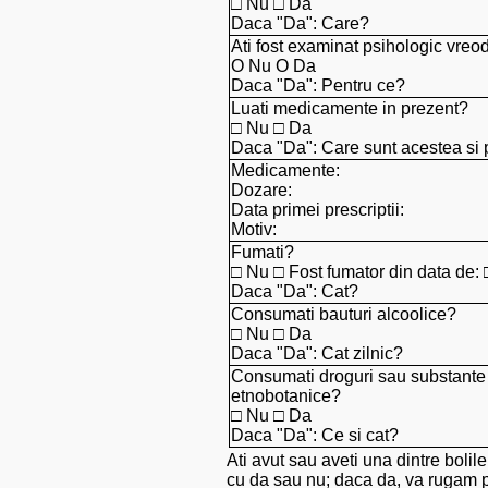
□ Nu □ Da
Daca "Da": Care?
Ati fost examinat psihologic vreo
O Nu O Da
Daca "Da": Pentru ce?
Luati medicamente in prezent?
□ Nu □ Da
Daca "Da": Care sunt acestea si 
Medicamente:
Dozare:
Data primei prescriptii:
Motiv:
Fumati?
□ Nu □ Fost fumator din data de:
Daca "Da": Cat?
Consumati bauturi alcoolice?
□ Nu □ Da
Daca "Da": Cat zilnic?
Consumati droguri sau substante
etnobotanice?
□ Nu □ Da
Daca "Da": Ce si cat?
Ati avut sau aveti una dintre bolil
cu da sau nu; daca da, va rugam pr