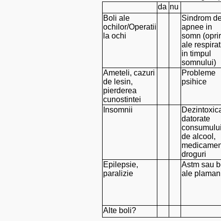
da
nu
Boli ale
Sindrom d
ochilor/Operatii
apnee in
la ochi
somn (oprir
ale respirat
in timpul
somnului)
Ameteli, cazuri
Probleme
de lesin,
psihice
pierderea
cunostintei
Insomnii
Dezintoxica
datorate
consumulu
de alcool,
medicamen
droguri
Epilepsie,
Astm sau b
paralizie
ale plamani
Alte boli?