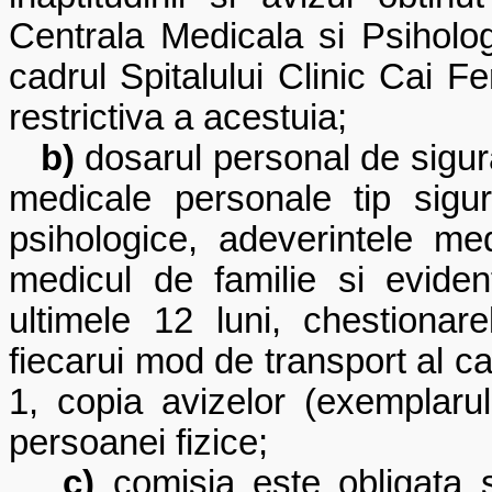
Centrala Medicala si Psiholog
cadrul Spitalului Clinic Cai Fe
restrictiva a acestuia;
b)
dosarul personal de sigura
medicale personale tip sigura
psihologice, adeverintele me
medicul de familie si evide
ultimele 12 luni, chestionar
fiecarui mod de transport al c
1
, copia avizelor (exemplarul
persoanei fizice;
c)
comisia este obligata 