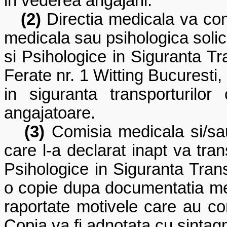
in vederea angajarii.
(2)
Directia medicala va co
medicala sau psihologica solic
si Psihologice in Siguranta Tra
Ferate nr. 1 Witting Bucuresti,
in siguranta transporturilor 
angajatoare.
(3)
Comisia medicala si/sau
care l-a declarat inapt va tra
Psihologice in Siguranta Trans
o copie dupa documentatia med
raportate motivele care au con
Copia va fi adnotata cu sintag