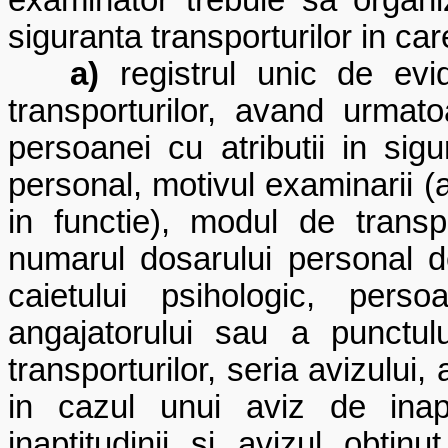
examinator trebuie sa organi
siguranta transporturilor in ca
a)
registrul unic de evi
transporturilor, avand urmat
persoanei cu atributii in sigu
personal, motivul examinarii (
in functie), modul de transp
numarul dosarului personal de
caietului psihologic, pers
angajatorului sau a punctulu
transporturilor, seria avizului, 
in cazul unui aviz de inap
inaptitudinii si avizul obti