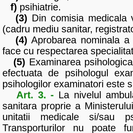
f)
psihiatrie.
(3)
Din comisia medicala va
(cadru mediu sanitar, registrat
(4)
Aprobarea nominala a 
face cu respectarea specialitat
(5)
Examinarea psihologica a
efectuata de psihologul exa
psihologilor examinatori este sp
Art. 3. -
La nivelul ambula
sanitara proprie a Ministerului
unitatii medicale si/sau p
Transporturilor nu poate f