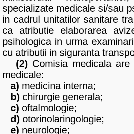
specializate medicale si/sau p
in cadrul unitatilor sanitare tr
ca atributie elaborarea aviz
psihologica in urma examinaril
cu atributii in siguranta transpor
(2)
Comisia medicala are in
medicale:
a)
medicina interna;
b)
chirurgie generala;
c)
oftalmologie;
d)
otorinolaringologie;
e)
neurologie;