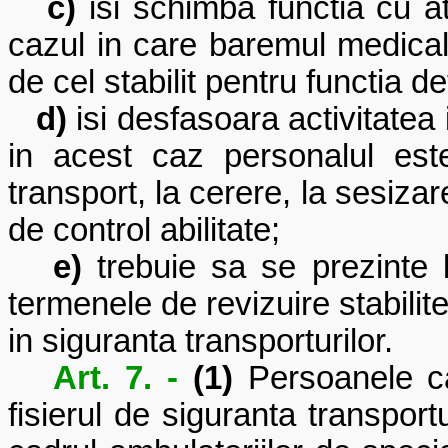
c)
isi schimba functia cu atr
cazul in care baremul medical 
de cel stabilit pentru functia de
d)
isi desfasoara activitatea i
in acest caz personalul es
transport, la cerere, la sesiza
de control abilitate;
e)
trebuie sa se prezinte l
termenele de revizuire stabilit
in siguranta transporturilor.
Art. 7. -
(1)
Persoanele ca
fisierul de siguranta transportu