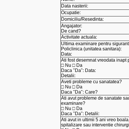
Data nasterii:
Ocupatie:
Domiciliu/Resedinta:
Angajator:
De cand?
Activitate actuala:
Ultima examinare pentru siguranta
Policlinica (unitatea sanitara):
Data:
Ati fost desemnat vreodata inapt p
□ Nu □ Da
Daca "Da": Data:
Detalii:
Aveti probleme cu sanatatea?
□ Nu □ Da
Daca "Da": Care?
Ati avut probleme de sanatate sa
examinare?
□ Nu □ Da
Daca "Da": Detalii:
Ati avut in ultimii 5 ani vreo boala
spitalizare sau interventie chirur