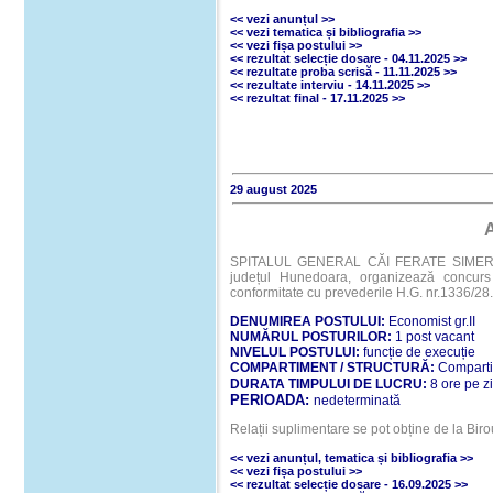
<< vezi anunțul >>
<< vezi
tematica și bibliografia
>>
<<
vezi fișa postului
>>
<<
rezultat selecție dosare - 04.11.2025
>>
<<
rezultate proba scrisă - 11.11.2025
>>
<<
rezultate interviu - 14.11.2025
>>
<<
rezultat final - 17.11.2025
>>
29 august 2025
SPITALUL GENERAL CĂI FERATE SIMERIA, cu
județul Hunedoara, organizează concurs 
conformitate cu prevederile H.G. nr.1336/2
DENUMIREA POSTULUI:
Economist gr.II
NUMĂRUL POSTURILOR:
1 post vacant
NIVELUL POSTULUI:
funcție de execuție
COMPARTIMENT / STRUCTURĂ:
Compartim
DURATA TIMPULUI DE LUCRU:
8 ore pe z
PERIOADA:
nedeterminată
Relații suplimentare se pot obține de la Bir
<< vezi anunțul
, tematica și bibliografia
>>
<<
vezi fișa postului
>>
<<
rezultat selecție dosare - 16.09.2025
>>