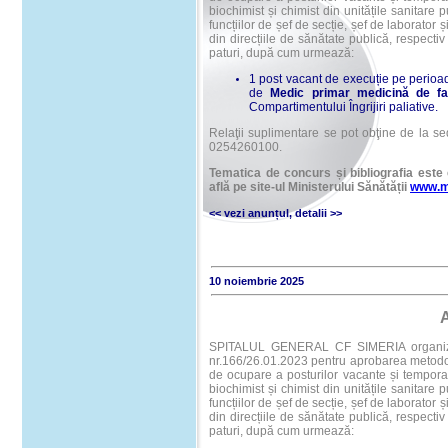
biochimist și chimist din unitățile sanitare 
funcțiilor de șef de secție, șef de laborator 
din direcțiile de sănătate publică, respectiv 
paturi, după cum urmează:
1 post vacant de execuție pe perioa
de
Medic primar medicină de fam
Compartimentului Îngrijiri paliative.
Relaţii suplimentare se pot obţine de la sed
0254260100.
Tematica de concurs și bibliografia este 
află pe site-ul Ministerului Sănătății
www.m
<< vezi anunțul
,
detalii
>>
10 noiembrie 2025
SPITALUL GENERAL CF SIMERIA organizeaz
nr.166/26.01.2023 pentru aprobarea metodolo
de ocupare a posturilor vacante și tempora
biochimist și chimist din unitățile sanitare 
funcțiilor de șef de secție, șef de laborator 
din direcțiile de sănătate publică, respectiv 
paturi, după cum urmează: