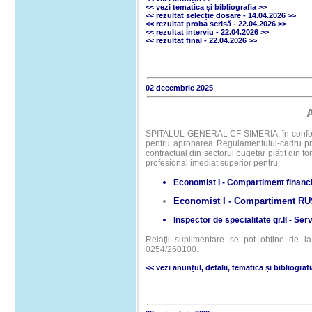
<< vezi
tematica și bibliografia
>>
<<
rezultat selecție dosare - 14.04.2026
>>
<<
rezultat proba scrisă - 22.04.2026
>>
<<
rezultat interviu - 22.04.2026
>>
<<
rezultat final - 22.04.2026
>>
02 decembrie 2025
SPITALUL GENERAL CF SIMERIA, în conformi
pentru aprobarea Regulamentului-cadru pri
contractual din sectorul bugetar plătit din
profesional imediat superior pentru:
Economist I - Compartiment financi
Economist I - Compartiment R
Inspector de specialitate gr.II - Se
Relaţii suplimentare se pot obţine de la s
0254/260100.
<< vezi anunțul
,
detalii
, tematica și bibliograf