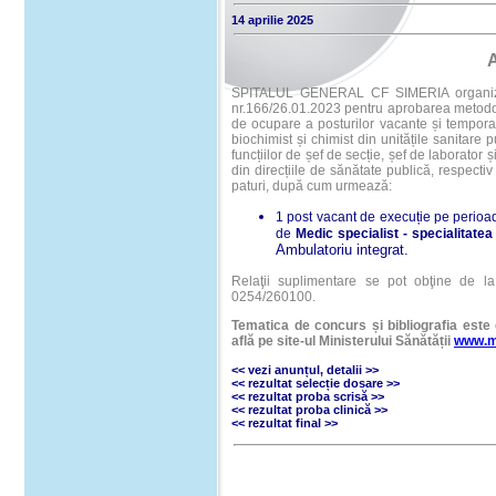
14 aprilie 2025
SPITALUL GENERAL CF SIMERIA organizeaz
nr.166/26.01.2023 pentru aprobarea metodolo
de ocupare a posturilor vacante și tempora
biochimist și chimist din unitățile sanitare 
funcțiilor de șef de secție, șef de laborator 
din direcțiile de sănătate publică, respectiv 
paturi, după cum urmează:
1 post vacant de execuție pe perioa
de
Medic specialist
- specialitate
Ambulatoriu integrat.
Relaţii suplimentare se pot obţine de la s
0254/260100.
Tematica de concurs și bibliografia este 
află pe site-ul Ministerului Sănătății
www.m
<< vezi anunțul
,
detalii
>>
<<
rezultat selecție dosare
>>
<<
rezultat proba scrisă
>>
<<
rezultat proba clinică
>>
<<
rezultat final
>>