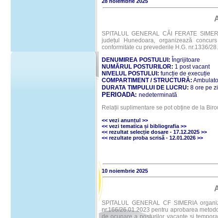
28 noiembrie 2025
SPITALUL GENERAL CĂI FERATE SIMERIA, cu
județul Hunedoara, organizează concurs 
conformitate cu prevederile H.G. nr.1336/2
DENUMIREA POSTULUI:
Îngrijitoare
NUMĂRUL POSTURILOR:
1 post vacant
NIVELUL POSTULUI:
funcție de execuție
COMPARTIMENT / STRUCTURĂ:
Ambulator
DURATA TIMPULUI DE LUCRU:
8 ore pe z
PERIOADA:
nedeterminată
Relații suplimentare se pot obține de la Bir
<< vezi anunțul >>
<< vezi
tematica și bibliografia
>>
<<
rezultat selecție dosare - 17.12.2025
>>
<<
rezultate proba scrisă - 12.01.2026
>>
10 noiembrie 2025
SPITALUL GENERAL CF SIMERIA organizeaz
nr.166/26.01.2023 pentru aprobarea metodolo
de ocupare a posturilor vacante și tempora