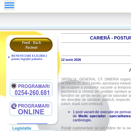
CARIERĂ - POSTU
BENEFICIARI ELIGIBILI
pentru îngrijiri paliative
12 iunie 2026
SPITALUL GENERAL CF SIMERIA organizeaz
nr.166/26.01.2023 pentru aprobarea metodolo
de ocupare a posturilor vacante și tempora
biochimist și chimist din unitățile sanitare 
funcțiilor de șef de secție, șef de laborator 
din direcțiile de sănătate publică, respectiv 
paturi, după cum urmează:
1 post vacant de execuție pe perioa
de
Medic specialist - specialitatea
cardiologie
.
Relaţii suplimentare se pot obţine de la sed