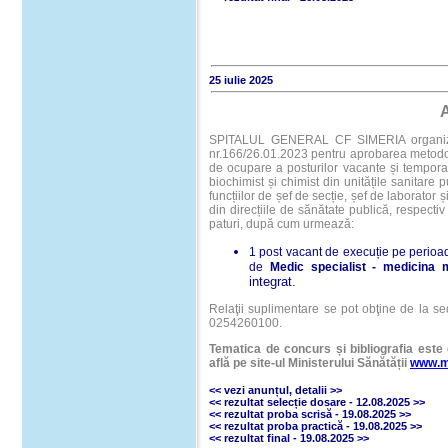
25 iulie 2025
SPITALUL GENERAL CF SIMERIA organizeaz
nr.166/26.01.2023 pentru aprobarea metodolo
de ocupare a posturilor vacante și tempora
biochimist și chimist din unitățile sanitare 
funcțiilor de șef de secție, șef de laborator 
din direcțiile de sănătate publică, respectiv 
paturi, după cum urmează:
1 post vacant de execuție pe perioa
de
Medic specialist
- medicina m
integrat.
Relaţii suplimentare se pot obţine de la sed
0254260100.
Tematica de concurs și bibliografia este 
află pe site-ul Ministerului Sănătății
www.m
<< vezi anunțul
,
detalii
>>
<<
rezultat selecție dosare - 12.08.2025
>>
<<
rezultat proba scrisă - 19.08.2025
>>
<<
rezultat proba practică - 19.08.2025
>>
<<
rezultat final - 19.08.2025
>>