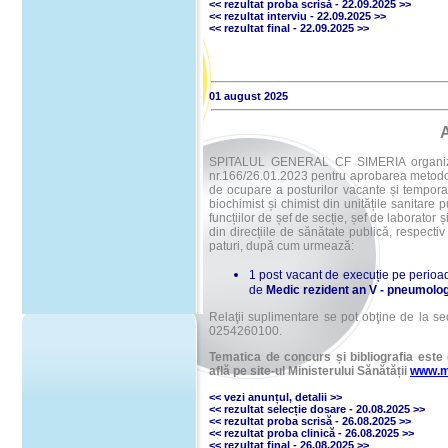
<<
rezultat proba scrisă
- 22.09.2025
>>
<<
rezultat interviu
- 22.09.2025
>>
<<
rezultat final
- 22.09.2025
>>
01 august 2025
SPITALUL GENERAL CF SIMERIA organizeaz
nr.166/26.01.2023 pentru aprobarea metodolo
de ocupare a posturilor vacante și tempora
biochimist și chimist din unitățile sanitare 
funcțiilor de șef de secție, șef de laborator 
din direcțiile de sănătate publică, respectiv 
paturi, după cum urmează:
1 post vacant de execuție pe perioa
de
Medic rezident an V
- pneumolog
Relaţii suplimentare se pot obţine de la sed
0254260100.
Tematica de concurs și bibliografia este 
află pe site-ul Ministerului Sănătății
www.m
<< vezi anunțul
,
detalii
>>
<<
rezultat selecție dosare - 20.08.2025
>>
<<
rezultat proba scrisă - 26.08.2025
>>
<<
rezultat proba clinică - 26.08.2025
>>
<<
rezultat final - 26.08.2025
>>