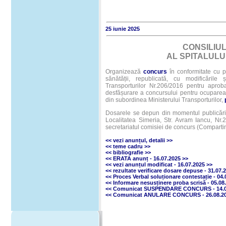
25 iunie 2025
CONSILIUL
AL SPITALULUI
Organizează
concurs
în conformitate cu p
sănătății, republicată, cu modificările 
Transporturilor Nr.206/2016 pentru apro
desfășurare a concursului pentru ocuparea 
din subordinea Ministerului Transporturilor,
Dosarele se depun din momentul publicării 
Localitatea Simeria, Str. Avram Iancu, Nr
secretariatul comisiei de concurs (Compart
<< vezi anunțul
,
detalii
>>
<< teme cadru
>>
<<
bibliografie
>>
<<
ERATA
anunț
- 16.07.2025
>>
<< vezi anunțul
modificat - 16.07.2025
>>
<<
rezultate verificare dosare depuse
- 31.07.
<<
Proces Verbal soluționare contestație
- 04
<<
Informare nesusținere proba scrisă
- 05.0
<<
Comunicat SUSPENDARE CONCURS
- 14
<<
Comunicat ANULARE CONCURS
- 26.08.