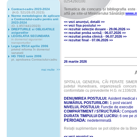
0254260100.
Tematica de concurs și bibliografia este 
Contract-cadru 2023-2024
(H.G. 521/26.05.2023)
află pe site-ul Ministerului Sănătății
www.m
Norme metodologice de aplicare
a Contractului-cadru pentru anii
<< vezi anunțul
,
detalii
>>
2023-2024
<< vezi fișa postului
>>
(
O. 1.857/441/2023)
<<
rezultat selecție dosare - 29.06.2026
>>
DREPTURILE si OBLIGATIILE
<<
rezultat proba scrisă - 06.07.2026
>>
asiguratilor
LEGISLATIA SECUNDARA
<<
rezultat proba clinică - 06.07.2026
>>
in domeniul sigurantei
<<
rezultat final - 07.06.2026
>>
transporturilor
Legea 95/14 aprilie 2006
privind reforma în domeniul
sanatatii
HG 706/2 iunie 2006
pt. aprobarea Contractului-cadru
26 martie 2026
mai multe >>
SPITALUL GENERAL CĂI FERATE SIMERIA, cu
județul Hunedoara, organizează concurs 
conformitate cu prevederile H.G. nr.1336/2
DENUMIREA POSTULUI:
Asistent medical
NUMĂRUL POSTURILOR:
1 post vacant
NIVELUL POSTULUI:
Funcție de execuție
COMPARTIMENT / STRUCTURĂ:
Compartim
DURATA TIMPULUI DE LUCRU:
6 ore pe z
PERIOADA:
nedeterminată
Relații suplimentare se pot obține de la Bir
<< vezi anunțul >>