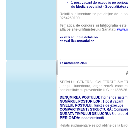
1 post vacant de execuție pe perioa
de
Medic specialist - Specialitatea A
Relaţii suplimentare se pot obţine de la sed
0254260100.
Tematica de concurs și bibliografia este 
află pe site-ul Ministerului Sănătății
www.m
<< vezi anunțul
,
detalii
>>
<<
vezi fișa postului
>>
17 octombrie 2025
SPITALUL GENERAL CĂI FERATE SIMERIA, cu
județul Hunedoara, organizează concurs 
conformitate cu prevederile H.G. nr.1336/2
DENUMIREA POSTULUI:
Inginer de sistem 
NUMĂRUL POSTURILOR:
1 post vacant
NIVELUL POSTULUI:
funcție de execuție
COMPARTIMENT / STRUCTURĂ:
Compartim
DURATA TIMPULUI DE LUCRU:
8 ore pe z
PERIOADA:
nedeterminată
Relații suplimentare se pot obține de la Bir