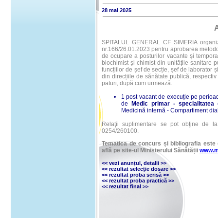
28 mai 2025
SPITALUL GENERAL CF SIMERIA organizeaz
nr.166/26.01.2023 pentru aprobarea metodolo
de ocupare a posturilor vacante și tempora
biochimist și chimist din unitățile sanitare 
funcțiilor de șef de secție, șef de laborator 
din direcțiile de sănătate publică, respectiv 
paturi, după cum urmează:
1 post vacant de execuție pe perioa
de
Medic primar
- specialitatea 
Medicină internă - Compartiment diabe
Relaţii suplimentare se pot obţine de la s
0254/260100.
Tematica de concurs și bibliografia este 
află pe site-ul Ministerului Sănătății
www.m
<< vezi anunțul
,
detalii
>>
<<
rezultat selecție dosare
>>
<<
rezultat proba scrisă
>>
<<
rezultat proba practică
>>
<<
rezultat final
>>