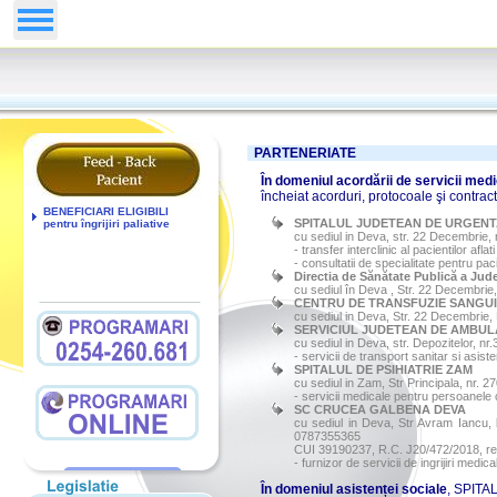
PARTENERIATE
În domeniul acordării de servicii med
încheiat acorduri, protocoale şi contract
BENEFICIARI ELIGIBILI
SPITALUL JUDETEAN DE URGENT
pentru îngrijiri paliative
cu sediul in Deva, str. 22 Decembrie,
-
transfer interclinic al pacientilor aflati
-
consultatii
de specialitate pentru paci
Directia de Sănătate Publică a Ju
cu sediul în Deva , Str.
22 Decembrie, 
CENTRU DE TRANSFUZIE SANGU
cu sediul in Deva, Str. 22 Decembrie,
SERVICIUL JUDETEAN DE AMBU
cu sediul in Deva, str. Depozitelor, nr
-
servicii de transport sanitar si asis
SPITALUL DE PSIHIATRIE ZAM
cu sediul in Zam, Str Principala, nr. 
- servicii medicale pentru persoanele c
SC CRUCEA GALBENA DEVA
cu sediul in Deva, Str Avram Iancu, 
0787355365
CUI 39190237, R.C. J20/472/2018, rep
- furnizor de servicii de ingrijiri medica
În domeniul asistenței sociale
, SPITA