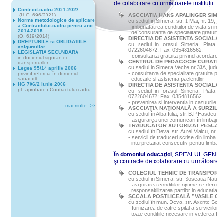
de colaborare cu următoarele instituții:
Contract-cadru 2021-2022
(H.G. 696/2021)
ASOCIATIA HANS APALINGER SIM
Norme metodologice de aplicare
cu sediul in Simeria, str. 1 Mai, nr. 1
a Contractului-cadru pentru anii
-
imbunatatirea conditiilor de viata si 
2014-2015
de consultanta de specialitate gratui
(O. 619/2014)
DIRECTIA DE ASISTENTA SOCIAL
DREPTURILE si OBLIGATIILE
cu sediul in orasul Simeria, Piata 
asiguratilor
0722604672; Fax. 0354816562.
LEGISLATIA SECUNDARA
-
consultanta gratuita privind acordarea
in domeniul sigurantei
CENTRUL DE PEDAGOCIE CURATI
transporturilor
cu sediul in Simeria Veche nr.33A, ju
Legea 95/14 aprilie 2006
-
consultanta de specialitate gratuita pr
privind reforma în domeniul
sanatatii
educatie si asistenta pacientilor
HG 706/2 iunie 2006
DIRECTIA DE ASISTENTA SOCIAL
pt. aprobarea Contractului-cadru
cu sediul in orasul Simeria, Piata 
0722604672; Fax. 0354816562.
-
prevenirea si interventia in cazuurile 
mai multe >>
ASOCIAŢIA NAŢIONALĂ A SURZIL
cu sediul în Alba Iulia, str. B.P.Hasde
- asigurarea unei comunicari în limbaj
TRADUCĂTOR AUTORIZAT PESC
cu sediul în Deva, str. Aurel Vlaicu, n
-
servicii de traduceri scrise din limb
interpretariat consecutiv pentru limb
În domeniul educaţiei
, SPITALUL GENE
şi contracte de colaborare cu următoarele
COLEGIUL TEHNIC DE TRANSPOR
cu sediul in Simeria, str. Soseaua Nat
-
asigurarea conditiilor optime de deru
responsabilizarea partilor in educatia
ȘCOALA POSTLICEALĂ ”VASILE 
cu sediul în mun
.
Deva, str. Axente Se
-
furnizarea de catre spital a serviciil
toate conditiile necesare in vederea 