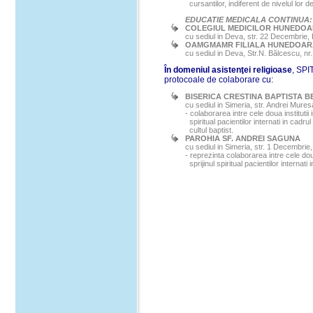
cursantilor, indiferent de nivelul lor d
EDUCATIE MEDICALA CONTINUA:
COLEGIUL MEDICILOR HUNEDO
cu sediul in Deva, str. 22 Decembrie,
OAMGMAMR FILIALA HUNEDOAR
cu sediul in Deva, Str.N. Bălcescu, nr.
În domeniul asistenţei religioase
, SP
protocoale de colaborare cu:
BISERICA CRESTINA BAPTISTA B
cu sediul in Simeria, str. Andrei Mure
-
colaborarea intre cele doua institutii i
spiritual pacientilor internati in cadr
cultul baptist.
PAROHIA SF. ANDREI SAGUNA
cu sediul in Simeria, str. 1 Decembrie
-
reprezinta colaborarea intre cele doua 
sprijinul spiritual pacientilor interna