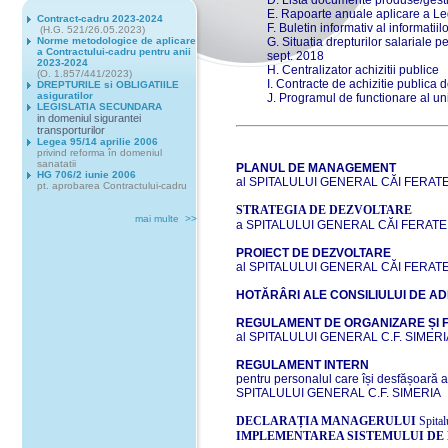
D. Lista documente produse/gesti
E. Rapoarte anuale aplicare a Le
Contract-cadru 2023-2024
F. Buletin informativ al informatiil
(H.G. 521/26.05.2023)
Norme metodologice de aplicare
G. Situatia drepturilor salariale pe 
a Contractului-cadru pentru anii
sept. 2018
2023-2024
H. Centralizator achizitii publice
(O. 1.857/441/2023)
I. Contracte de achizitie publica
DREPTURILE si OBLIGATIILE
asiguratilor
J. Programul de functionare al uni
LEGISLATIA SECUNDARA
in domeniul sigurantei
transporturilor
Legea 95/14 aprilie 2006
privind reforma în domeniul
sanatatii
PLANUL DE MANAGEMENT
HG 706/2 iunie 2006
al SPITALULUI GENERAL CĂI FERATE
pt. aprobarea Contractului-cadru
STRATEGIA DE DEZVOLTARE
mai multe >>
a SPITALULUI GENERAL CĂI FERATE
PROIECT DE DEZVOLTARE
al SPITALULUI GENERAL CĂI FERAT
HOTĂRÂRI ALE CONSILIULUI DE AD
REGULAMENT DE ORGANIZARE ȘI 
al SPITALULUI GENERAL C.F. SIMERI
REGULAMENT INTERN
pentru personalul care își desfășoară ac
SPITALULUI GENERAL C.F. SIMERIA
DECLARAȚIA MANAGERULUI
Spita
IMPLEMENTAREA SISTEMULUI DE