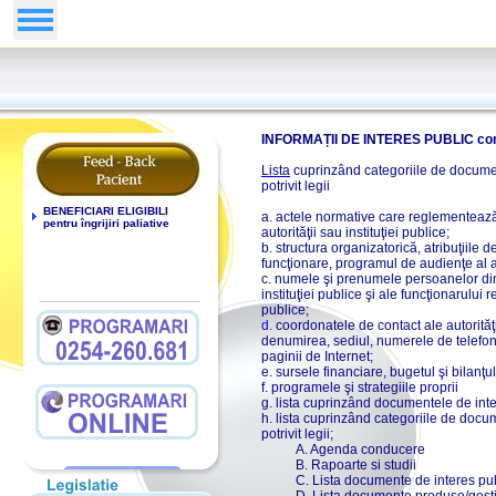
INFORMAȚII DE INTERES PUBLIC comu
Lista
cuprinzând categoriile de docume
potrivit legii
BENEFICIARI ELIGIBILI
a. actele normative care reglementează
pentru îngrijiri paliative
autorităţii sau instituţiei publice;
b.
structura organizatorică
, atribuţiile
funcţionare
,
programul de audienţe al aut
c.
numele şi prenumele persoanelor din
instituţiei publice
şi ale
funcţionarului r
publice
;
d.
coordonatele de contact ale autorităţii
denumirea, sediul, numerele de telefon
paginii de Internet
;
e. sursele financiare, bugetul şi bilanţu
f. programele şi strategiile proprii
g. lista cuprinzând documentele de inte
h. lista cuprinzând categoriile de doc
potrivit legii;
A. Agenda conducere
B. Rapoarte si studii
C. Lista documente de interes pu