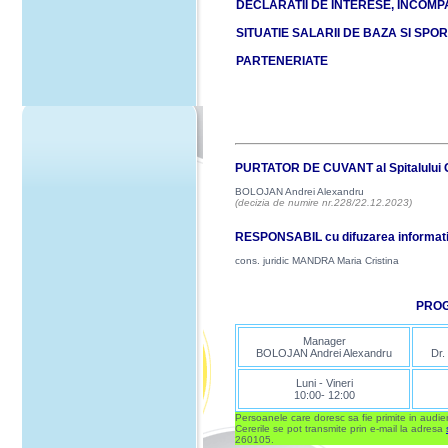
DECLARATII DE INTERESE, INCOMPAT
SITUATIE SALARII DE BAZA SI SPO
PARTENERIATE
PURTATOR DE CUVANT al Spitalului 
BOLOJAN Andrei Alexandru
(decizia de numire nr.228/22.12.2023)
RESPONSABIL cu difuzarea informatii
cons. juridic
MANDRA Maria Cristina
PROG
Manager
BOLOJAN Andrei Alexandru
Dr
Luni - Vineri
10:00- 12:00
Persoanele care doresc sa fie primite in audien
Cererile se pot transmite prin e-mail la adresa
260105.