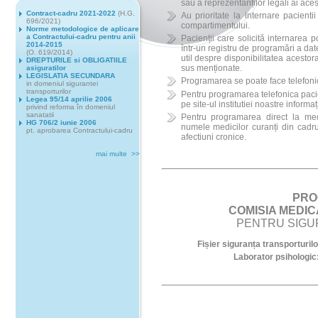
sau a reprezentanților legali ai aces
Contract-cadru 2021-2022
(H.G.
Au prioritate la internare pacientii
696/2021)
compartimentului.
Norme metodologice de aplicare
a Contractului-cadru pentru anii
Pacienții care solicită internarea po
2014-2015
într-un registru de programări a dat
(O. 619/2014)
util despre disponibilitatea acestora
DREPTURILE si OBLIGATIILE
sus menționate.
asiguratilor
LEGISLATIA SECUNDARA
Programarea se poate face telefonic
in domeniul sigurantei
transporturilor
Pentru programarea telefonica pacien
Legea 95/14 aprilie 2006
pe site-ul institutiei noastre informaț
privind reforma în domeniul
sanatatii
Pentru programarea direct la medi
HG 706/2 iunie 2006
numele medicilor curanți din cadru
pt. aprobarea Contractului-cadru
afectiuni cronice.
mai multe >>
PRO
COMISIA MEDIC
PENTRU SIGU
Fișier siguranța transporturi
Laborator psihologi