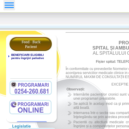
PRO
SPITAL ȘI AMB
AL SPITALULUI
BENEFICIARI ELIGIBILI
pentru îngrijiri paliative
Fișier spital: TELE
În conformitate cu prevederile Normelor d
acordarea serviciilor medicale clinice in 
NUMĂRUL MAXIM DE CONSULTAȚII ES
EXCEPTIE
Observații:
Internările pacienților cronici sunt
unei programari prealabile.
Se aplică în acelaşi mod ca şi primi
altă boală.
Internarea într-o sectie sau compar
înţelegându-se prin acestea procedu
Pacientii cu afectiuni medicale cr
îngrijire și a competențelor personal